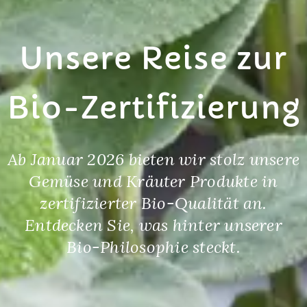
Unsere Reise zur
Bio-Zertifizierung
Ab Januar 2026 bieten wir stolz unsere
Gemüse und Kräuter Produkte in
zertifizierter Bio-Qualität an.
Entdecken Sie, was hinter unserer
Bio-Philosophie steckt.